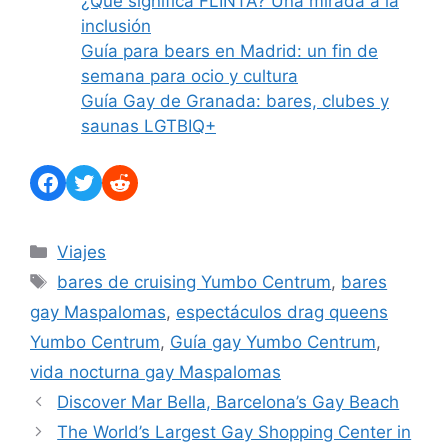
¿Qué significa FLINTA? Una mirada a la
inclusión
Guía para bears en Madrid: un fin de
semana para ocio y cultura
Guía Gay de Granada: bares, clubes y
saunas LGTBIQ+
Facebook
Twitter
Reddit
Categorías
Viajes
Etiquetas
bares de cruising Yumbo Centrum
,
bares
gay Maspalomas
,
espectáculos drag queens
Yumbo Centrum
,
Guía gay Yumbo Centrum
,
vida nocturna gay Maspalomas
Discover Mar Bella, Barcelona’s Gay Beach
The World’s Largest Gay Shopping Center in