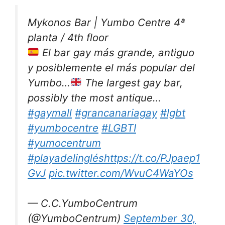
Mykonos Bar | Yumbo Centre 4ª
planta / 4th floor
El bar gay más grande, antiguo
y posiblemente el más popular del
Yumbo…
The largest gay bar,
possibly the most antique…
#gaymall
#grancanariagay
#lgbt
#yumbocentre
#LGBTI
#yumocentrum
#playadelinglés
https://t.co/PJpaep1
GvJ
pic.twitter.com/WvuC4WaYOs
— C.C.YumboCentrum
(@YumboCentrum)
September 30,