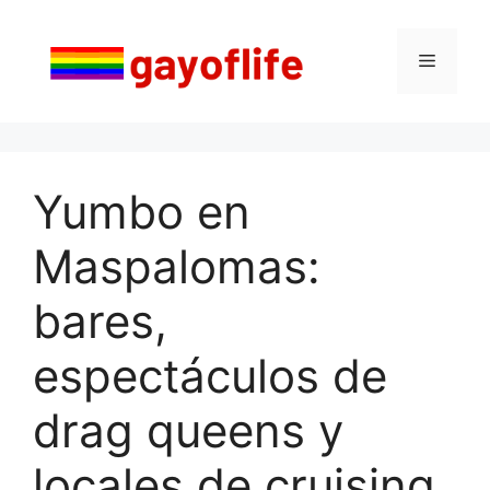
Saltar
al
Menú
contenido
Yumbo en
Maspalomas:
bares,
espectáculos de
drag queens y
locales de cruising