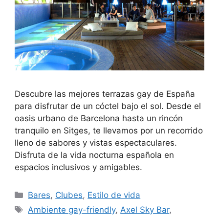
Descubre las mejores terrazas gay de España
para disfrutar de un cóctel bajo el sol. Desde el
oasis urbano de Barcelona hasta un rincón
tranquilo en Sitges, te llevamos por un recorrido
lleno de sabores y vistas espectaculares.
Disfruta de la vida nocturna española en
espacios inclusivos y amigables.
Categorías
Bares
,
Clubes
,
Estilo de vida
Etiquetas
Ambiente gay-friendly
,
Axel Sky Bar
,