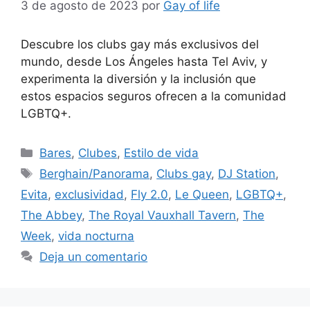
3 de agosto de 2023
por
Gay of life
Descubre los clubs gay más exclusivos del
mundo, desde Los Ángeles hasta Tel Aviv, y
experimenta la diversión y la inclusión que
estos espacios seguros ofrecen a la comunidad
LGBTQ+.
Categorías
Bares
,
Clubes
,
Estilo de vida
Etiquetas
Berghain/Panorama
,
Clubs gay
,
DJ Station
,
Evita
,
exclusividad
,
Fly 2.0
,
Le Queen
,
LGBTQ+
,
The Abbey
,
The Royal Vauxhall Tavern
,
The
Week
,
vida nocturna
Deja un comentario