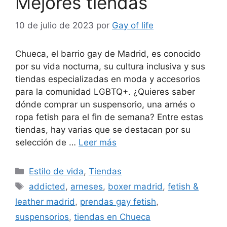
Mejores tiendas
10 de julio de 2023
por
Gay of life
Chueca, el barrio gay de Madrid, es conocido
por su vida nocturna, su cultura inclusiva y sus
tiendas especializadas en moda y accesorios
para la comunidad LGBTQ+. ¿Quieres saber
dónde comprar un suspensorio, una arnés o
ropa fetish para el fin de semana? Entre estas
tiendas, hay varias que se destacan por su
selección de …
Leer más
Categorías
Estilo de vida
,
Tiendas
Etiquetas
addicted
,
arneses
,
boxer madrid
,
fetish &
leather madrid
,
prendas gay fetish
,
suspensorios
,
tiendas en Chueca