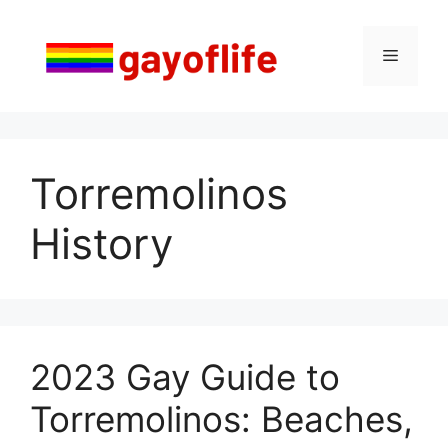
Saltar
al
Menú
contenido
Torremolinos
History
2023 Gay Guide to
Torremolinos: Beaches,