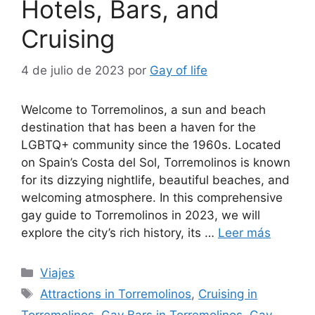
Hotels, Bars, and
Cruising
4 de julio de 2023
por
Gay of life
Welcome to Torremolinos, a sun and beach
destination that has been a haven for the
LGBTQ+ community since the 1960s. Located
on Spain’s Costa del Sol, Torremolinos is known
for its dizzying nightlife, beautiful beaches, and
welcoming atmosphere. In this comprehensive
gay guide to Torremolinos in 2023, we will
explore the city’s rich history, its …
Leer más
Categorías
Viajes
Etiquetas
Attractions in Torremolinos
,
Cruising in
Torremolinos
,
Gay Bars in Torremolinos
,
Gay