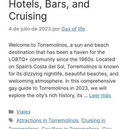
Hotels, Bars, and
Cruising
4 de julio de 2023
por
Gay of life
Welcome to Torremolinos, a sun and beach
destination that has been a haven for the
LGBTQ+ community since the 1960s. Located
on Spain’s Costa del Sol, Torremolinos is known
for its dizzying nightlife, beautiful beaches, and
welcoming atmosphere. In this comprehensive
gay guide to Torremolinos in 2023, we will
explore the city’s rich history, its …
Leer más
Categorías
Viajes
Etiquetas
Attractions in Torremolinos
,
Cruising in
Torremolinos
,
Gay Bars in Torremolinos
,
Gay