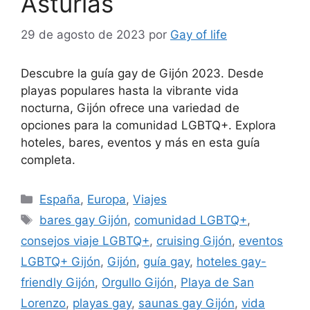
Asturias
29 de agosto de 2023
por
Gay of life
Descubre la guía gay de Gijón 2023. Desde
playas populares hasta la vibrante vida
nocturna, Gijón ofrece una variedad de
opciones para la comunidad LGBTQ+. Explora
hoteles, bares, eventos y más en esta guía
completa.
Categorías
España
,
Europa
,
Viajes
Etiquetas
bares gay Gijón
,
comunidad LGBTQ+
,
consejos viaje LGBTQ+
,
cruising Gijón
,
eventos
LGBTQ+ Gijón
,
Gijón
,
guía gay
,
hoteles gay-
friendly Gijón
,
Orgullo Gijón
,
Playa de San
Lorenzo
,
playas gay
,
saunas gay Gijón
,
vida