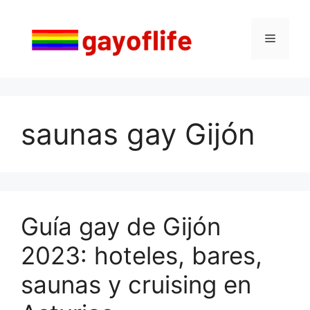
Saltar
al
Menú
contenido
saunas gay Gijón
Guía gay de Gijón
2023: hoteles, bares,
saunas y cruising en