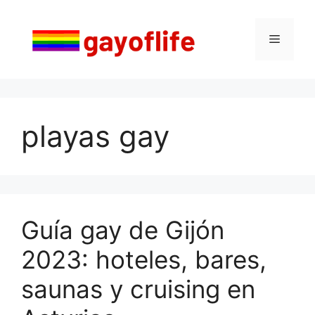
Saltar
al
Menú
contenido
playas gay
Guía gay de Gijón
2023: hoteles, bares,
saunas y cruising en