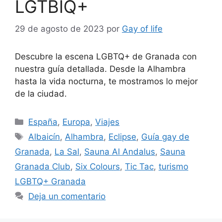
LGTBIQ+
29 de agosto de 2023
por
Gay of life
Descubre la escena LGBTQ+ de Granada con
nuestra guía detallada. Desde la Alhambra
hasta la vida nocturna, te mostramos lo mejor
de la ciudad.
Categorías
España
,
Europa
,
Viajes
Etiquetas
Albaicín
,
Alhambra
,
Eclipse
,
Guía gay de
Granada
,
La Sal
,
Sauna Al Andalus
,
Sauna
Granada Club
,
Six Colours
,
Tic Tac
,
turismo
LGBTQ+ Granada
Deja un comentario