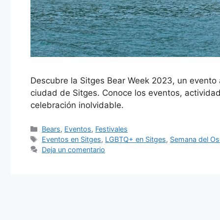
Descubre la Sitges Bear Week 2023, un evento 
ciudad de Sitges. Conoce los eventos, activida
celebración inolvidable.
Categorías
Bears
,
Eventos
,
Festivales
Etiquetas
Eventos en Sitges
,
LGBTQ+ en Sitges
,
Semana del Os
Deja un comentario