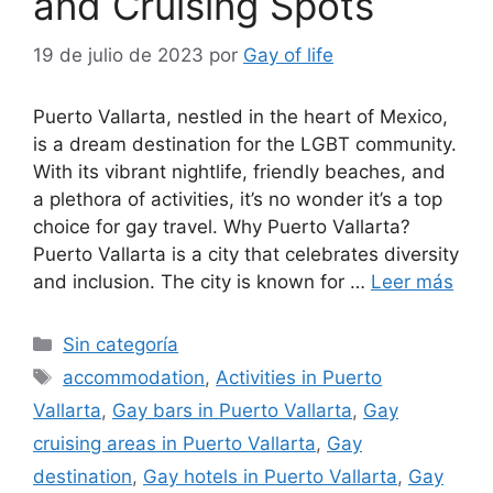
and Cruising Spots
19 de julio de 2023
por
Gay of life
Puerto Vallarta, nestled in the heart of Mexico,
is a dream destination for the LGBT community.
With its vibrant nightlife, friendly beaches, and
a plethora of activities, it’s no wonder it’s a top
choice for gay travel. Why Puerto Vallarta?
Puerto Vallarta is a city that celebrates diversity
and inclusion. The city is known for …
Leer más
Categorías
Sin categoría
Etiquetas
accommodation
,
Activities in Puerto
Vallarta
,
Gay bars in Puerto Vallarta
,
Gay
cruising areas in Puerto Vallarta
,
Gay
destination
,
Gay hotels in Puerto Vallarta
,
Gay