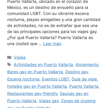
Puerto Vallarta, ubicado en el corazón de
México, es un destino de ensueño para la
comunidad LGBT. Con su vibrante escena
nocturna, playas amigables y una gran cantidad
de actividades, no es de extrañar que sea una
de las principales opciones para los viajes gay.
¿Por qué Puerto Vallarta? Puerto Vallarta es
una ciudad que …
Leer más
Categorías
Viajes
Etiquetas
Actividades en Puerto Vallarta
,
Alojamiento
,
Bares gay en Puerto Vallarta
,
Destino gay
,
Escena nocturna
,
Eventos LGBT
,
Guía de viaje
,
Hoteles gay en Puerto Vallarta
,
Puerto Vallarta
,
Restaurantes gay-friendly
,
Saunas gay en
Puerto Vallarta
,
Viajes gay
,
Zonas de cruising
gay en Puerto Vallarta