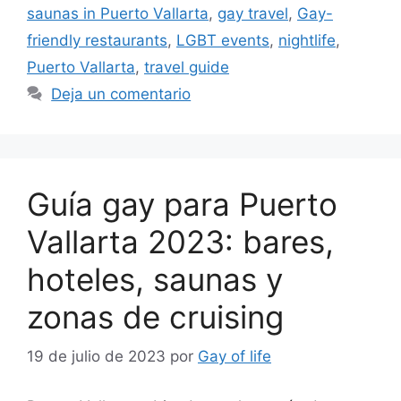
saunas in Puerto Vallarta
,
gay travel
,
Gay-
friendly restaurants
,
LGBT events
,
nightlife
,
Puerto Vallarta
,
travel guide
Deja un comentario
Guía gay para Puerto
Vallarta 2023: bares,
hoteles, saunas y
zonas de cruising
19 de julio de 2023
por
Gay of life