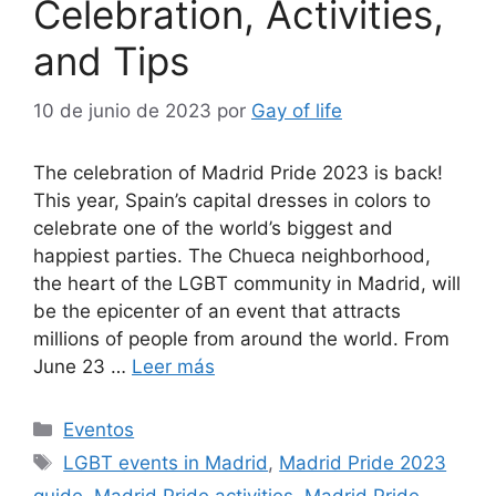
Celebration, Activities,
and Tips
10 de junio de 2023
por
Gay of life
The celebration of Madrid Pride 2023 is back!
This year, Spain’s capital dresses in colors to
celebrate one of the world’s biggest and
happiest parties. The Chueca neighborhood,
the heart of the LGBT community in Madrid, will
be the epicenter of an event that attracts
millions of people from around the world. From
June 23 …
Leer más
Categorías
Eventos
Etiquetas
LGBT events in Madrid
,
Madrid Pride 2023
guide
,
Madrid Pride activities
,
Madrid Pride