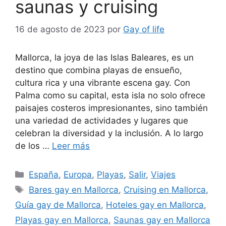
saunas y cruising
16 de agosto de 2023
por
Gay of life
Mallorca, la joya de las Islas Baleares, es un
destino que combina playas de ensueño,
cultura rica y una vibrante escena gay. Con
Palma como su capital, esta isla no solo ofrece
paisajes costeros impresionantes, sino también
una variedad de actividades y lugares que
celebran la diversidad y la inclusión. A lo largo
de los …
Leer más
Categorías
España
,
Europa
,
Playas
,
Salir
,
Viajes
Etiquetas
Bares gay en Mallorca
,
Cruising en Mallorca
,
Guía gay de Mallorca
,
Hoteles gay en Mallorca
,
Playas gay en Mallorca
,
Saunas gay en Mallorca