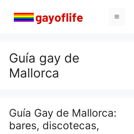
Saltar
al
Menú
contenido
Guía gay de
Mallorca
Guía Gay de Mallorca:
bares, discotecas,