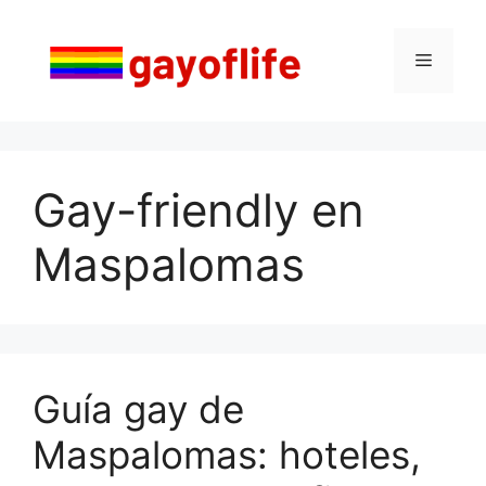
Saltar
al
Menú
contenido
Gay-friendly en
Maspalomas
Guía gay de
Maspalomas: hoteles,