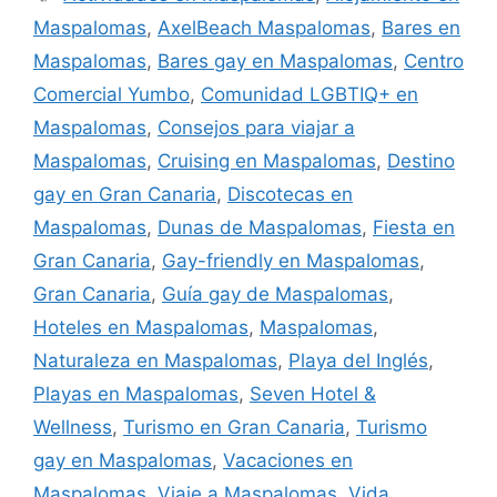
Maspalomas
,
AxelBeach Maspalomas
,
Bares en
Maspalomas
,
Bares gay en Maspalomas
,
Centro
Comercial Yumbo
,
Comunidad LGBTIQ+ en
Maspalomas
,
Consejos para viajar a
Maspalomas
,
Cruising en Maspalomas
,
Destino
gay en Gran Canaria
,
Discotecas en
Maspalomas
,
Dunas de Maspalomas
,
Fiesta en
Gran Canaria
,
Gay-friendly en Maspalomas
,
Gran Canaria
,
Guía gay de Maspalomas
,
Hoteles en Maspalomas
,
Maspalomas
,
Naturaleza en Maspalomas
,
Playa del Inglés
,
Playas en Maspalomas
,
Seven Hotel &
Wellness
,
Turismo en Gran Canaria
,
Turismo
gay en Maspalomas
,
Vacaciones en
Maspalomas
,
Viaje a Maspalomas
,
Vida