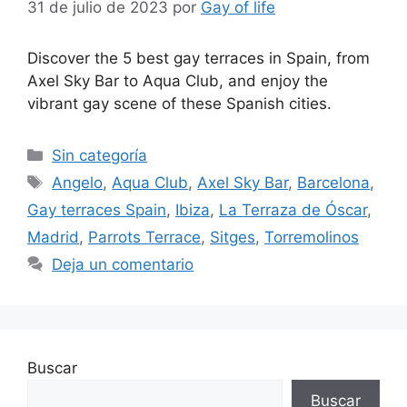
31 de julio de 2023
por
Gay of life
Discover the 5 best gay terraces in Spain, from
Axel Sky Bar to Aqua Club, and enjoy the
vibrant gay scene of these Spanish cities.
Categorías
Sin categoría
Etiquetas
Angelo
,
Aqua Club
,
Axel Sky Bar
,
Barcelona
,
Gay terraces Spain
,
Ibiza
,
La Terraza de Óscar
,
Madrid
,
Parrots Terrace
,
Sitges
,
Torremolinos
Deja un comentario
Buscar
Buscar