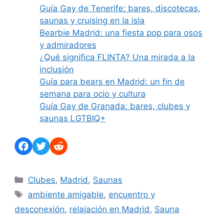
Guía Gay de Tenerife: bares, discotecas,
saunas y cruising en la isla
Bearbie Madrid: una fiesta pop para osos
y admiradores
¿Qué significa FLINTA? Una mirada a la
inclusión
Guía para bears en Madrid: un fin de
semana para ocio y cultura
Guía Gay de Granada: bares, clubes y
saunas LGTBIQ+
Facebook
Twitter
Reddit
Categorías
Clubes
,
Madrid
,
Saunas
Etiquetas
ambiente amigable
,
encuentro y
desconexión
,
relajación en Madrid
,
Sauna