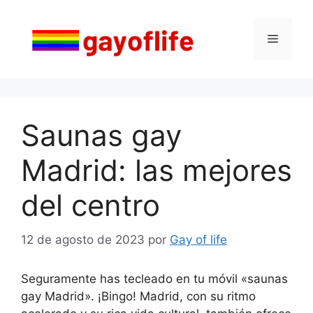
Saltar
al
Menú
contenido
Saunas gay
Madrid: las mejores
del centro
12 de agosto de 2023
por
Gay of life
Seguramente has tecleado en tu móvil «saunas
gay Madrid». ¡Bingo! Madrid, con su ritmo